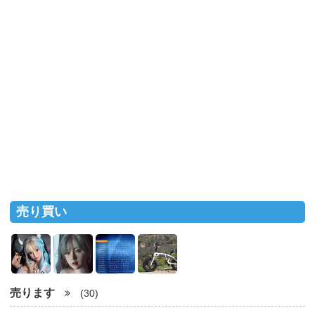
売り買い
売ります
(30)