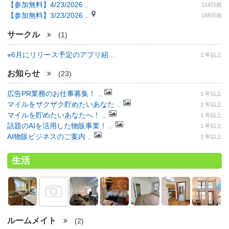
【参加無料】4/23/2026 ..
114日前
【参加無料】3/23/2026 ..
166日前
サークル
(1)
※6月にリリース予定のアプリ紹 ..
１年以上
お知らせ
(23)
広告PR業務のお仕事募集！ ..
１年以上
マイルをザクザク貯めたいあなた ..
１年以上
マイルを貯めたいあなたへ！ ..
１年以上
話題のAIを活用した物販事業！ ..
１年以上
AI物販ビジネスのご案内 ..
１年以上
生活
ルームメイト
(2)