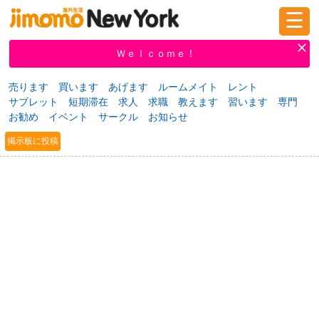
☰
ログイン
新規登録
Ｗｅｌｃｏｍｅ！
売ります
買います
あげます
ルームメイト
レント
サブレット
短期滞在
求人
求職
教えます
習います
専門
掲示板
タウン情報
教えて！
お勧め
イベント
サークル
お知らせ
掲示板に投稿
ニュース
イベント
求人
物件
習い事