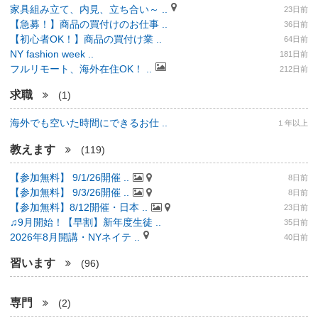
家具組み立て、内見、立ち合い～ ..
23日前
【急募！】商品の買付けのお仕事 ..
36日前
【初心者OK！】商品の買付け業 ..
64日前
NY fashion week ..
181日前
フルリモート、海外在住OK！ ..
212日前
求職
(1)
海外でも空いた時間にできるお仕 ..
１年以上
教えます
(119)
【参加無料】 9/1/26開催 ..
8日前
【参加無料】 9/3/26開催 ..
8日前
【参加無料】8/12開催・日本 ..
23日前
♫9月開始！【早割】新年度生徒 ..
35日前
2026年8月開講・NYネイテ ..
40日前
習います
(96)
専門
(2)