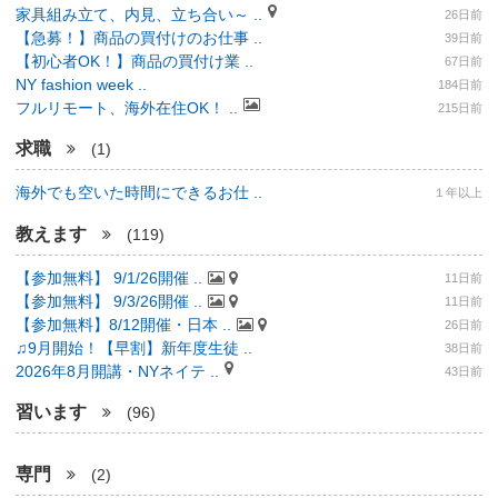
家具組み立て、内見、立ち合い～ ..
26日前
【急募！】商品の買付けのお仕事 ..
39日前
【初心者OK！】商品の買付け業 ..
67日前
NY fashion week ..
184日前
フルリモート、海外在住OK！ ..
215日前
求職
(1)
海外でも空いた時間にできるお仕 ..
１年以上
教えます
(119)
【参加無料】 9/1/26開催 ..
11日前
【参加無料】 9/3/26開催 ..
11日前
【参加無料】8/12開催・日本 ..
26日前
♫9月開始！【早割】新年度生徒 ..
38日前
2026年8月開講・NYネイテ ..
43日前
習います
(96)
専門
(2)