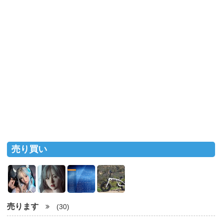
売り買い
売ります
(30)