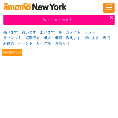
☰
ログイン
新規登録
Ｗｅｌｃｏｍｅ！
売ります
買います
あげます
ルームメイト
レント
サブレット
短期滞在
求人
求職
教えます
習います
専門
掲示板
タウン情報
教えて！
お勧め
イベント
サークル
お知らせ
掲示板に投稿
ニュース
イベント
求人
物件
習い事