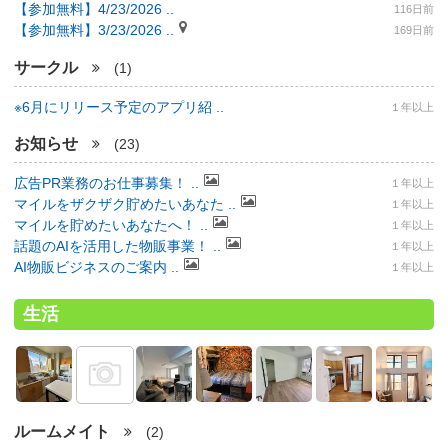
【参加無料】4/23/2026 ..
116日前
【参加無料】3/23/2026 ..
169日前
サークル
(1)
※6月にリリース予定のアプリ紹 ..
１年以上
お知らせ
(23)
広告PR業務のお仕事募集！ ..
１年以上
マイルをザクザク貯めたいあなた ..
１年以上
マイルを貯めたいあなたへ！ ..
１年以上
話題のAIを活用した物販事業！ ..
１年以上
AI物販ビジネスのご案内 ..
１年以上
生活
ルームメイト
(2)