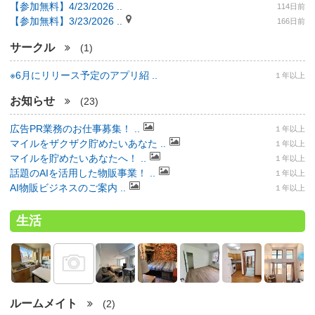
【参加無料】4/23/2026 ..
114日前
【参加無料】3/23/2026 ..
166日前
サークル
(1)
※6月にリリース予定のアプリ紹 ..
１年以上
お知らせ
(23)
広告PR業務のお仕事募集！ ..
１年以上
マイルをザクザク貯めたいあなた ..
１年以上
マイルを貯めたいあなたへ！ ..
１年以上
話題のAIを活用した物販事業！ ..
１年以上
AI物販ビジネスのご案内 ..
１年以上
生活
ルームメイト
(2)