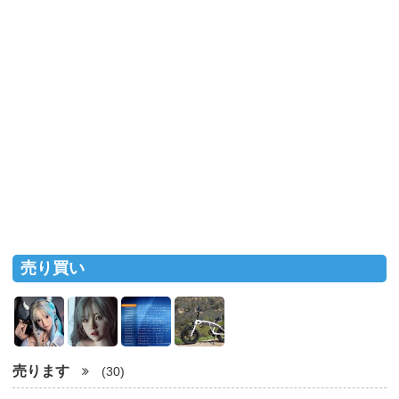
売り買い
売ります
(30)