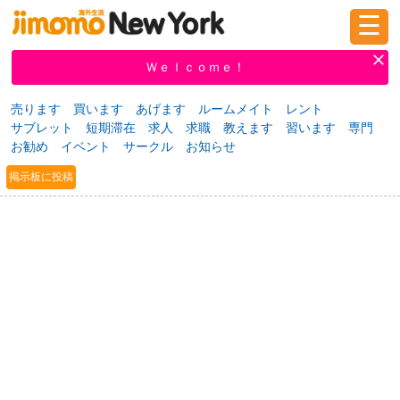
☰
ログイン
新規登録
Ｗｅｌｃｏｍｅ！
売ります
買います
あげます
ルームメイト
レント
サブレット
短期滞在
求人
求職
教えます
習います
専門
掲示板
タウン情報
教えて！
お勧め
イベント
サークル
お知らせ
掲示板に投稿
ニュース
イベント
求人
物件
習い事