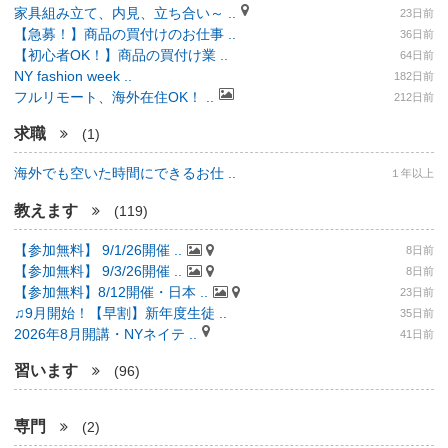
家具組み立て、内見、立ち合い～ ..
23日前
【急募！】商品の買付けのお仕事 ..
36日前
【初心者OK！】商品の買付け業 ..
64日前
NY fashion week ..
182日前
フルリモート、海外在住OK！ ..
212日前
求職
(1)
海外でも空いた時間にできるお仕 ..
１年以上
教えます
(119)
【参加無料】 9/1/26開催 ..
8日前
【参加無料】 9/3/26開催 ..
8日前
【参加無料】8/12開催・日本 ..
23日前
♫9月開始！【早割】新年度生徒 ..
35日前
2026年8月開講・NYネイテ ..
41日前
習います
(96)
専門
(2)