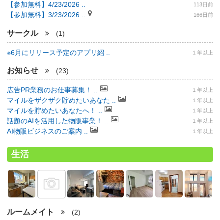
【参加無料】4/23/2026 ..
113日前
【参加無料】3/23/2026 ..
166日前
サークル
(1)
※6月にリリース予定のアプリ紹 ..
１年以上
お知らせ
(23)
広告PR業務のお仕事募集！ ..
１年以上
マイルをザクザク貯めたいあなた ..
１年以上
マイルを貯めたいあなたへ！ ..
１年以上
話題のAIを活用した物販事業！ ..
１年以上
AI物販ビジネスのご案内 ..
１年以上
生活
ルームメイト
(2)