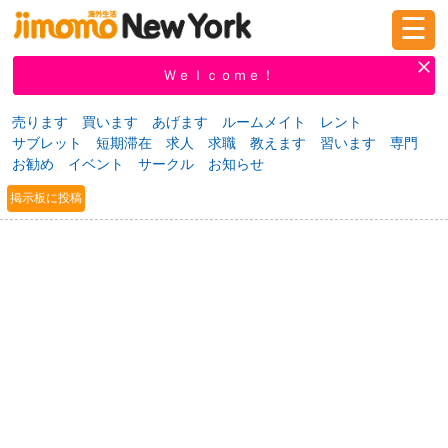
☰
ログイン
新規登録
Ｗｅｌｃｏｍｅ！
売ります
買います
あげます
ルームメイト
レント
サブレット
短期滞在
求人
求職
教えます
習います
専門
掲示板
タウン情報
教えて！
お勧め
イベント
サークル
お知らせ
掲示板に投稿
ニュース
イベント
求人
物件
習い事