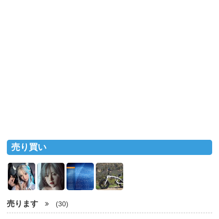
売り買い
売ります
(30)