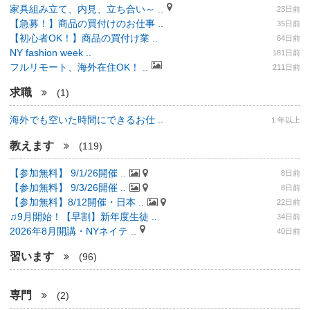
家具組み立て、内見、立ち合い～ ..
23日前
【急募！】商品の買付けのお仕事 ..
35日前
【初心者OK！】商品の買付け業 ..
64日前
NY fashion week ..
181日前
フルリモート、海外在住OK！ ..
211日前
求職
(1)
海外でも空いた時間にできるお仕 ..
１年以上
教えます
(119)
【参加無料】 9/1/26開催 ..
8日前
【参加無料】 9/3/26開催 ..
8日前
【参加無料】8/12開催・日本 ..
22日前
♫9月開始！【早割】新年度生徒 ..
34日前
2026年8月開講・NYネイテ ..
40日前
習います
(96)
専門
(2)