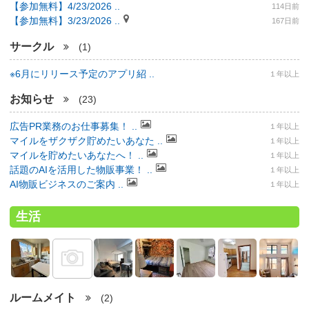
【参加無料】4/23/2026 ..
114日前
【参加無料】3/23/2026 ..
167日前
サークル
(1)
※6月にリリース予定のアプリ紹 ..
１年以上
お知らせ
(23)
広告PR業務のお仕事募集！ ..
１年以上
マイルをザクザク貯めたいあなた ..
１年以上
マイルを貯めたいあなたへ！ ..
１年以上
話題のAIを活用した物販事業！ ..
１年以上
AI物販ビジネスのご案内 ..
１年以上
生活
ルームメイト
(2)