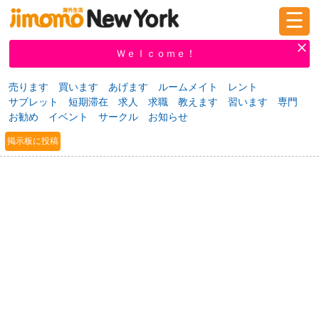
☰
ログイン
新規登録
Ｗｅｌｃｏｍｅ！
売ります
買います
あげます
ルームメイト
レント
サブレット
短期滞在
求人
求職
教えます
習います
専門
掲示板
タウン情報
教えて！
お勧め
イベント
サークル
お知らせ
掲示板に投稿
ニュース
イベント
求人
物件
習い事