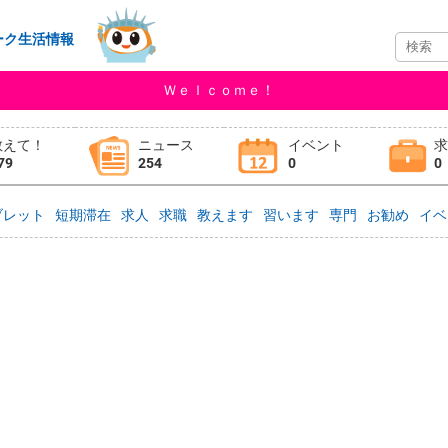
ーク生活情報
Ｗｅｌｃｏｍｅ！
教えて！
ニュース
イベント
79
254
0
0
ブレット
短期滞在
求人
求職
教えます
習います
専門
お勧め
イベ