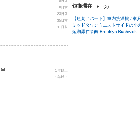
8日前
短期滞在
(3)
8日前
23日前
【短期アパート】室内洗濯機 / 家具
35日前
ミッドタウンウエストサイドの小さ
41日前
短期滞在者向 Brooklyn Bushwick .
１年以上
１年以上