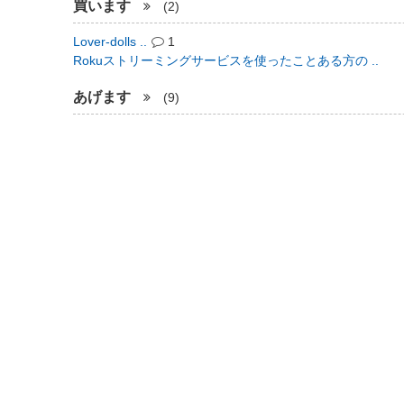
買います
(2)
Lover-dolls ..
1
Rokuストリーミングサービスを使ったことある方の ..
あげます
(9)