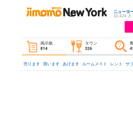
ニューヨ
10,424 人
ログイン
新規登録
掲示板
タウン
掲示板
タウン情報
教えて！
814
326
4
売ります
買います
あげます
ルームメイト
レント
サ
ニュース
イベント
求人
物件
習い事