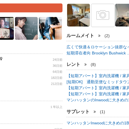
ルームメイト
(2)
広くて快適＆ロケーション抜群なイ
短期滞在者向 Brooklyn Bushwick .
24日前
レント
(8)
36日前
64日前
【短期アパート】室内洗濯機 / 家具
182日前
[短期OK] 通勤至便なミッドタウン中心
212日前
【短期アパート】室内洗濯機 / 家具
【短期アパート】室内洗濯機 / 家具
マンハッタンのInwoodに大きめの1B
１年以上
サブレット
(1)
マンハッタンInwoodに大きめの1BR