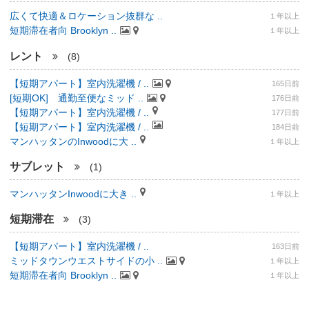
広くて快適＆ロケーション抜群な ..
１年以上
短期滞在者向 Brooklyn ..
１年以上
レント
(8)
【短期アパート】室内洗濯機 / ..
165日前
[短期OK] 通勤至便なミッド ..
176日前
【短期アパート】室内洗濯機 / ..
177日前
【短期アパート】室内洗濯機 / ..
184日前
マンハッタンのInwoodに大 ..
１年以上
サブレット
(1)
マンハッタンInwoodに大き ..
１年以上
短期滞在
(3)
【短期アパート】室内洗濯機 / ..
163日前
ミッドタウンウエストサイドの小 ..
１年以上
短期滞在者向 Brooklyn ..
１年以上