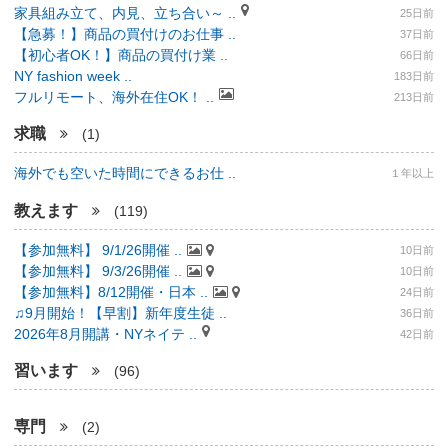
家具組み立て、内見、立ち合い～ ..
25日前
【急募！】商品の買付けのお仕事 ..
37日前
【初心者OK！】商品の買付け業 ..
66日前
NY fashion week ..
183日前
フルリモート、海外在住OK！ ..
213日前
求職
(1)
海外でも空いた時間にできるお仕 ..
１年以上
教えます
(119)
【参加無料】 9/1/26開催 ..
10日前
【参加無料】 9/3/26開催 ..
10日前
【参加無料】8/12開催・日本 ..
24日前
♫9月開始！【早割】新年度生徒 ..
36日前
2026年8月開講・NYネイテ ..
42日前
習います
(96)
専門
(2)