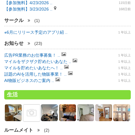
【参加無料】4/23/2026 ..
115日前
【参加無料】3/23/2026 ..
168日前
サークル
(1)
※6月にリリース予定のアプリ紹 ..
１年以上
お知らせ
(23)
広告PR業務のお仕事募集！ ..
１年以上
マイルをザクザク貯めたいあなた ..
１年以上
マイルを貯めたいあなたへ！ ..
１年以上
話題のAIを活用した物販事業！ ..
１年以上
AI物販ビジネスのご案内 ..
１年以上
生活
ルームメイト
(2)