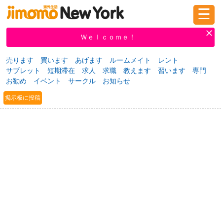
☰
ログイン
新規登録
Ｗｅｌｃｏｍｅ！
売ります
買います
あげます
ルームメイト
レント
サブレット
短期滞在
求人
求職
教えます
習います
専門
掲示板
タウン情報
教えて！
お勧め
イベント
サークル
お知らせ
掲示板に投稿
ニュース
イベント
求人
物件
習い事