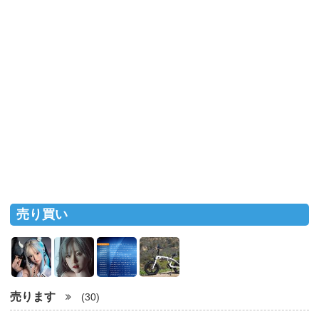
売り買い
売ります
(30)