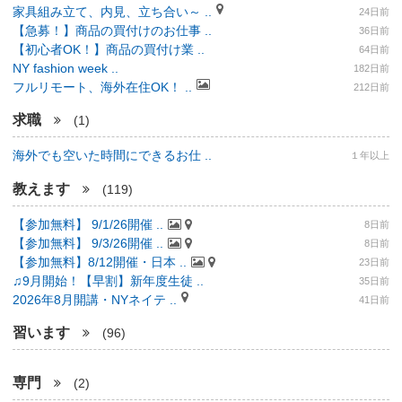
家具組み立て、内見、立ち合い～ ..
24日前
【急募！】商品の買付けのお仕事 ..
36日前
【初心者OK！】商品の買付け業 ..
64日前
NY fashion week ..
182日前
フルリモート、海外在住OK！ ..
212日前
求職
(1)
海外でも空いた時間にできるお仕 ..
１年以上
教えます
(119)
【参加無料】 9/1/26開催 ..
8日前
【参加無料】 9/3/26開催 ..
8日前
【参加無料】8/12開催・日本 ..
23日前
♫9月開始！【早割】新年度生徒 ..
35日前
2026年8月開講・NYネイテ ..
41日前
習います
(96)
専門
(2)