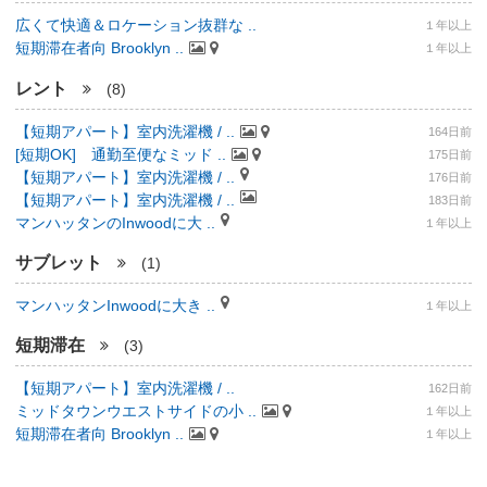
広くて快適＆ロケーション抜群な ..
１年以上
短期滞在者向 Brooklyn ..
１年以上
レント
(8)
【短期アパート】室内洗濯機 / ..
164日前
[短期OK] 通勤至便なミッド ..
175日前
【短期アパート】室内洗濯機 / ..
176日前
【短期アパート】室内洗濯機 / ..
183日前
マンハッタンのInwoodに大 ..
１年以上
サブレット
(1)
マンハッタンInwoodに大き ..
１年以上
短期滞在
(3)
【短期アパート】室内洗濯機 / ..
162日前
ミッドタウンウエストサイドの小 ..
１年以上
短期滞在者向 Brooklyn ..
１年以上