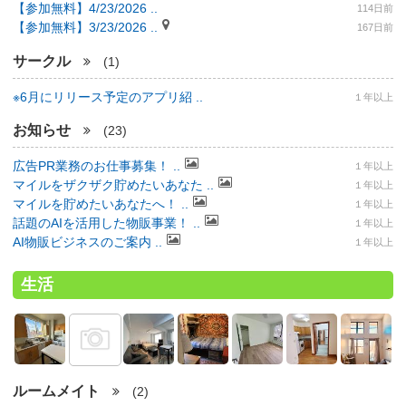
【参加無料】4/23/2026 ..
114日前
【参加無料】3/23/2026 ..
167日前
サークル
(1)
※6月にリリース予定のアプリ紹 ..
１年以上
お知らせ
(23)
広告PR業務のお仕事募集！ ..
１年以上
マイルをザクザク貯めたいあなた ..
１年以上
マイルを貯めたいあなたへ！ ..
１年以上
話題のAIを活用した物販事業！ ..
１年以上
AI物販ビジネスのご案内 ..
１年以上
生活
ルームメイト
(2)