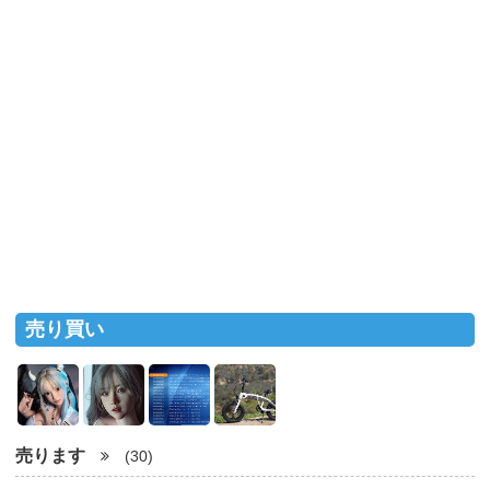
売り買い
売ります
(30)