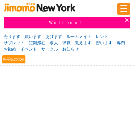
☰
ログイン
新規登録
Ｗｅｌｃｏｍｅ！
売ります
買います
あげます
ルームメイト
レント
サブレット
短期滞在
求人
求職
教えます
習います
専門
掲示板
タウン情報
教えて！
お勧め
イベント
サークル
お知らせ
掲示板に投稿
ニュース
イベント
求人
物件
習い事