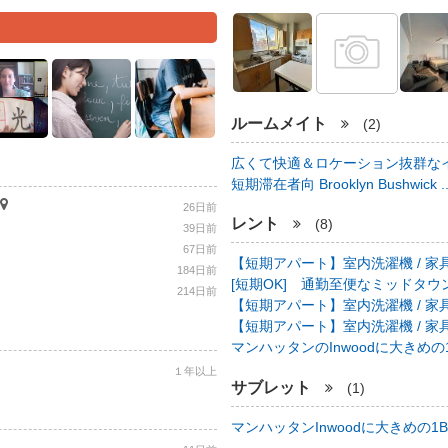
ルームメイト
(2)
広くて快適＆ロケーション抜群なイ
短期滞在者向 Brooklyn Bushwick .
26日前
レント
(8)
39日前
67日前
【短期アパート】室内洗濯機 / 家具
184日前
[短期OK] 通勤至便なミッドタウン中心
214日前
【短期アパート】室内洗濯機 / 家具
【短期アパート】室内洗濯機 / 家具
マンハッタンのInwoodに大きめの1B
１年以上
サブレット
(1)
マンハッタンInwoodに大きめの1BR