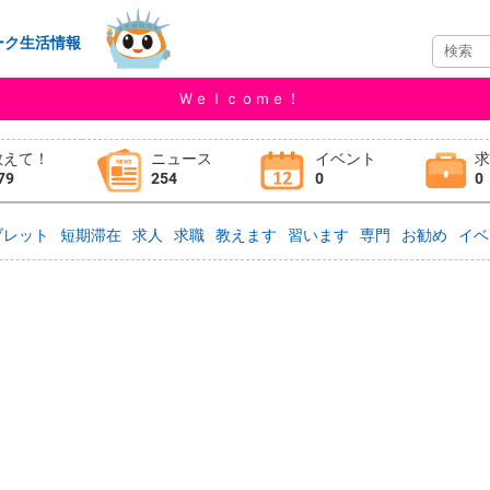
ーク生活情報
Ｗｅｌｃｏｍｅ！
教えて！
ニュース
イベント
79
254
0
0
ブレット
短期滞在
求人
求職
教えます
習います
専門
お勧め
イベ