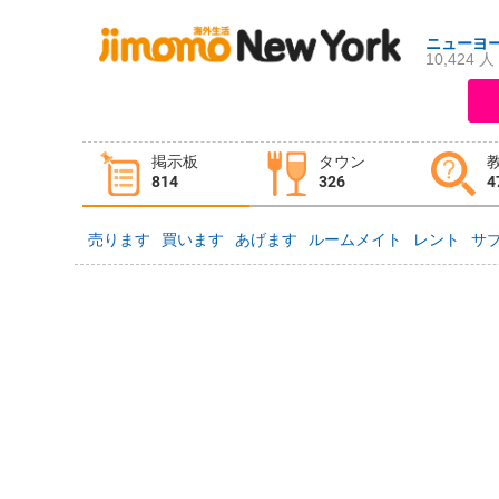
ニューヨ
10,424 人
ログイン
新規登録
掲示板
タウン
掲示板
タウン情報
教えて！
814
326
4
売ります
買います
あげます
ルームメイト
レント
サ
ニュース
イベント
求人
物件
習い事