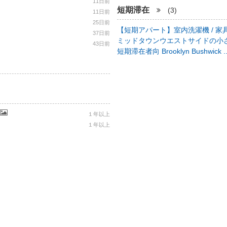
11日前
短期滞在
(3)
11日前
25日前
【短期アパート】室内洗濯機 / 家具
37日前
ミッドタウンウエストサイドの小さ
43日前
短期滞在者向 Brooklyn Bushwick .
１年以上
１年以上