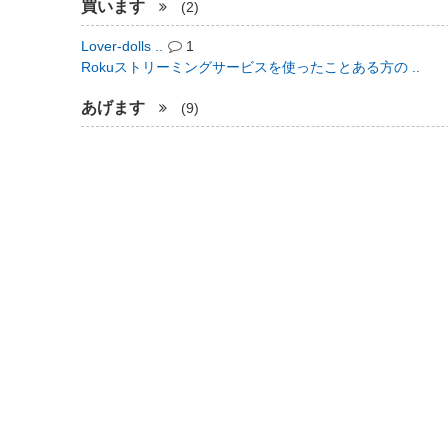
買います
(2)
Lover-dolls ..
1
Rokuストリーミングサービスを使ったことある方の ..
あげます
(9)