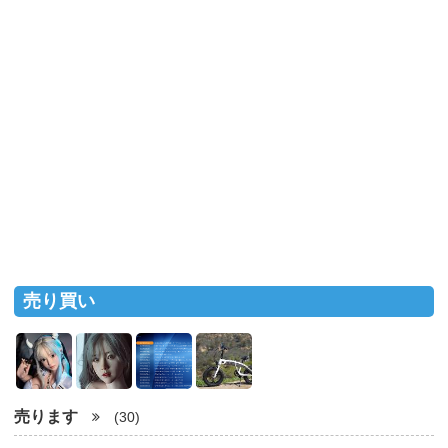
売り買い
売ります
(30)