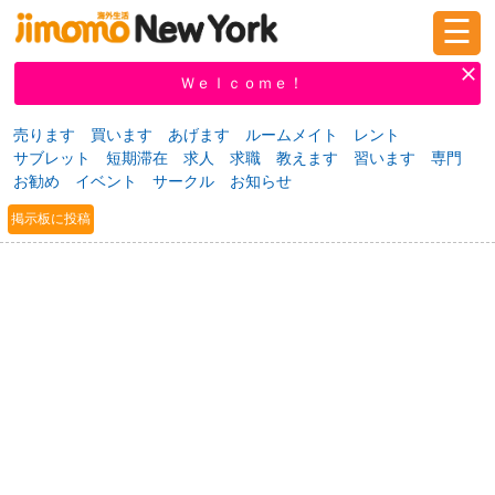
☰
ログイン
新規登録
Ｗｅｌｃｏｍｅ！
売ります
買います
あげます
ルームメイト
レント
サブレット
短期滞在
求人
求職
教えます
習います
専門
掲示板
タウン情報
教えて！
お勧め
イベント
サークル
お知らせ
掲示板に投稿
ニュース
イベント
求人
物件
習い事