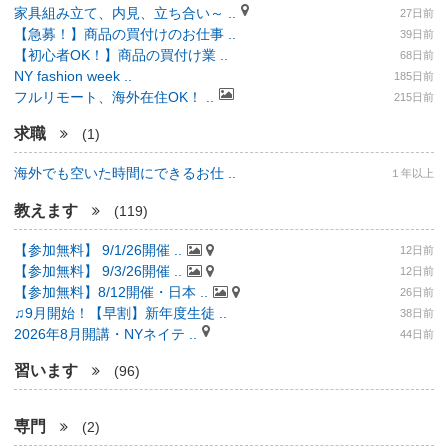
家具組み立て、内見、立ち合い～ ..
27日前
【急募！】商品の買付けのお仕事 ..
39日前
【初心者OK！】商品の買付け業 ..
68日前
NY fashion week ..
185日前
フルリモート、海外在住OK！ ..
215日前
求職
(1)
海外でも空いた時間にできるお仕 ..
１年以上
教えます
(119)
【参加無料】 9/1/26開催 ..
12日前
【参加無料】 9/3/26開催 ..
12日前
【参加無料】8/12開催・日本 ..
26日前
♫9月開始！【早割】新年度生徒 ..
38日前
2026年8月開講・NYネイテ ..
44日前
習います
(96)
専門
(2)