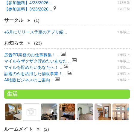
【参加無料】4/23/2026 ..
117日前
【参加無料】3/23/2026 ..
170日前
サークル
(1)
※6月にリリース予定のアプリ紹 ..
１年以上
お知らせ
(23)
広告PR業務のお仕事募集！ ..
１年以上
マイルをザクザク貯めたいあなた ..
１年以上
マイルを貯めたいあなたへ！ ..
１年以上
話題のAIを活用した物販事業！ ..
１年以上
AI物販ビジネスのご案内 ..
１年以上
生活
ルームメイト
(2)