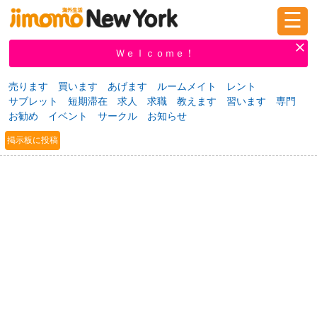
☰
ログイン
新規登録
Ｗｅｌｃｏｍｅ！
売ります
買います
あげます
ルームメイト
レント
サブレット
短期滞在
求人
求職
教えます
習います
専門
掲示板
タウン情報
教えて！
お勧め
イベント
サークル
お知らせ
掲示板に投稿
ニュース
イベント
求人
物件
習い事