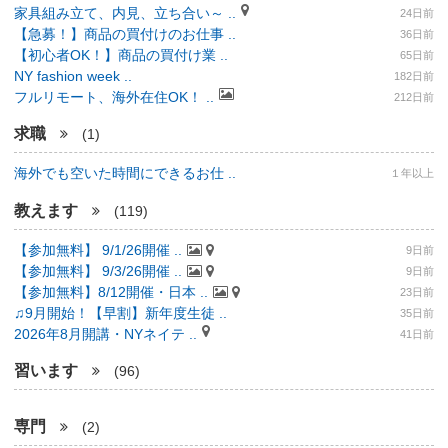
家具組み立て、内見、立ち合い～ ..
24日前
【急募！】商品の買付けのお仕事 ..
36日前
【初心者OK！】商品の買付け業 ..
65日前
NY fashion week ..
182日前
フルリモート、海外在住OK！ ..
212日前
求職
(1)
海外でも空いた時間にできるお仕 ..
１年以上
教えます
(119)
【参加無料】 9/1/26開催 ..
9日前
【参加無料】 9/3/26開催 ..
9日前
【参加無料】8/12開催・日本 ..
23日前
♫9月開始！【早割】新年度生徒 ..
35日前
2026年8月開講・NYネイテ ..
41日前
習います
(96)
専門
(2)