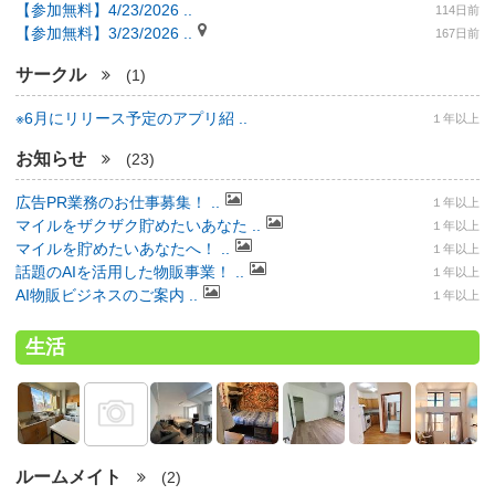
【参加無料】4/23/2026 ..
114日前
【参加無料】3/23/2026 ..
167日前
サークル
(1)
※6月にリリース予定のアプリ紹 ..
１年以上
お知らせ
(23)
広告PR業務のお仕事募集！ ..
１年以上
マイルをザクザク貯めたいあなた ..
１年以上
マイルを貯めたいあなたへ！ ..
１年以上
話題のAIを活用した物販事業！ ..
１年以上
AI物販ビジネスのご案内 ..
１年以上
生活
ルームメイト
(2)