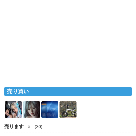
売り買い
売ります
(30)