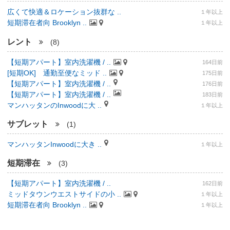
広くて快適＆ロケーション抜群な ..
１年以上
短期滞在者向 Brooklyn ..
１年以上
レント
(8)
【短期アパート】室内洗濯機 / ..
164日前
[短期OK] 通勤至便なミッド ..
175日前
【短期アパート】室内洗濯機 / ..
176日前
【短期アパート】室内洗濯機 / ..
183日前
マンハッタンのInwoodに大 ..
１年以上
サブレット
(1)
マンハッタンInwoodに大き ..
１年以上
短期滞在
(3)
【短期アパート】室内洗濯機 / ..
162日前
ミッドタウンウエストサイドの小 ..
１年以上
短期滞在者向 Brooklyn ..
１年以上