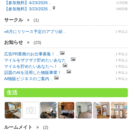
【参加無料】4/23/2026 ..
113日前
【参加無料】3/23/2026 ..
166日前
サークル
(1)
※6月にリリース予定のアプリ紹 ..
１年以上
お知らせ
(23)
広告PR業務のお仕事募集！ ..
１年以上
マイルをザクザク貯めたいあなた ..
１年以上
マイルを貯めたいあなたへ！ ..
１年以上
話題のAIを活用した物販事業！ ..
１年以上
AI物販ビジネスのご案内 ..
１年以上
生活
ルームメイト
(2)