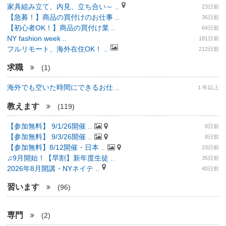
家具組み立て、内見、立ち合い～ ..
23日前
【急募！】商品の買付けのお仕事 ..
36日前
【初心者OK！】商品の買付け業 ..
64日前
NY fashion week ..
181日前
フルリモート、海外在住OK！ ..
212日前
求職
(1)
海外でも空いた時間にできるお仕 ..
１年以上
教えます
(119)
【参加無料】 9/1/26開催 ..
8日前
【参加無料】 9/3/26開催 ..
8日前
【参加無料】8/12開催・日本 ..
23日前
♫9月開始！【早割】新年度生徒 ..
35日前
2026年8月開講・NYネイテ ..
40日前
習います
(96)
専門
(2)