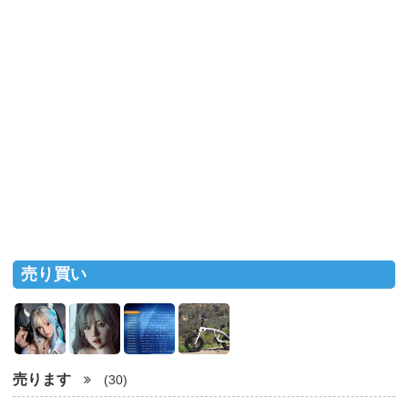
売り買い
売ります
(30)