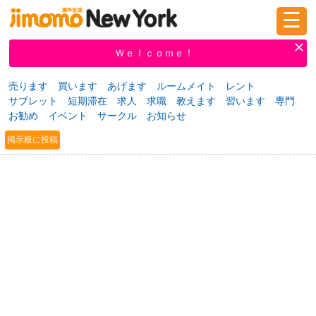
☰
ログイン
新規登録
Ｗｅｌｃｏｍｅ！
売ります
買います
あげます
ルームメイト
レント
サブレット
短期滞在
求人
求職
教えます
習います
専門
掲示板
タウン情報
教えて！
お勧め
イベント
サークル
お知らせ
掲示板に投稿
ニュース
イベント
求人
物件
習い事