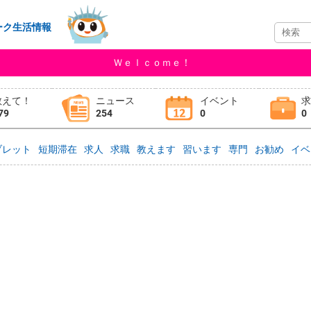
ーク生活情報
Ｗｅｌｃｏｍｅ！
教えて！
ニュース
イベント
79
254
0
0
ブレット
短期滞在
求人
求職
教えます
習います
専門
お勧め
イベ