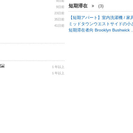
9日前
短期滞在
(3)
9日前
23日前
【短期アパート】室内洗濯機 / 家具
35日前
ミッドタウンウエストサイドの小さ
41日前
短期滞在者向 Brooklyn Bushwick .
１年以上
１年以上