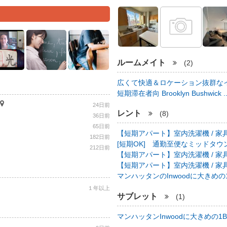
ルームメイト
(2)
広くて快適＆ロケーション抜群なイ
短期滞在者向 Brooklyn Bushwick .
24日前
レント
(8)
36日前
65日前
【短期アパート】室内洗濯機 / 家具
182日前
[短期OK] 通勤至便なミッドタウン中心
212日前
【短期アパート】室内洗濯機 / 家具
【短期アパート】室内洗濯機 / 家具
マンハッタンのInwoodに大きめの1B
１年以上
サブレット
(1)
マンハッタンInwoodに大きめの1BR