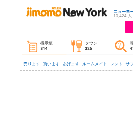
ニューヨ
10,424 人
ログイン
新規登録
掲示板
タウン
掲示板
タウン情報
教えて！
814
326
4
売ります
買います
あげます
ルームメイト
レント
サ
ニュース
イベント
求人
物件
習い事