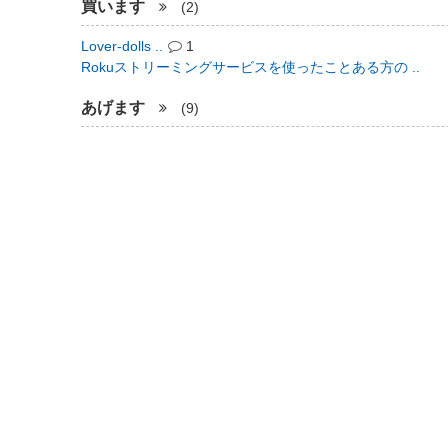
買います
(2)
Lover-dolls ..
1
Rokuストリーミングサービスを使ったことある方の ..
あげます
(9)