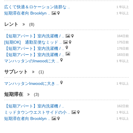
広くて快適＆ロケーション抜群な ..
１年以上
短期滞在者向 Brooklyn ..
１年以上
レント
(8)
【短期アパート】室内洗濯機 / ..
164日前
[短期OK] 通勤至便なミッド ..
175日前
【短期アパート】室内洗濯機 / ..
176日前
【短期アパート】室内洗濯機 / ..
183日前
マンハッタンのInwoodに大 ..
１年以上
サブレット
(1)
マンハッタンInwoodに大き ..
１年以上
短期滞在
(3)
【短期アパート】室内洗濯機 / ..
162日前
ミッドタウンウエストサイドの小 ..
１年以上
短期滞在者向 Brooklyn ..
１年以上