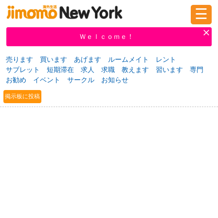
☰
ログイン
新規登録
Ｗｅｌｃｏｍｅ！
売ります
買います
あげます
ルームメイト
レント
サブレット
短期滞在
求人
求職
教えます
習います
専門
掲示板
タウン情報
教えて！
お勧め
イベント
サークル
お知らせ
掲示板に投稿
ニュース
イベント
求人
物件
習い事