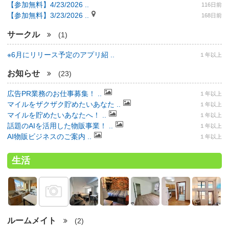
【参加無料】4/23/2026 ..
116日前
【参加無料】3/23/2026 ..
168日前
サークル
(1)
※6月にリリース予定のアプリ紹 ..
１年以上
お知らせ
(23)
広告PR業務のお仕事募集！ ..
１年以上
マイルをザクザク貯めたいあなた ..
１年以上
マイルを貯めたいあなたへ！ ..
１年以上
話題のAIを活用した物販事業！ ..
１年以上
AI物販ビジネスのご案内 ..
１年以上
生活
ルームメイト
(2)