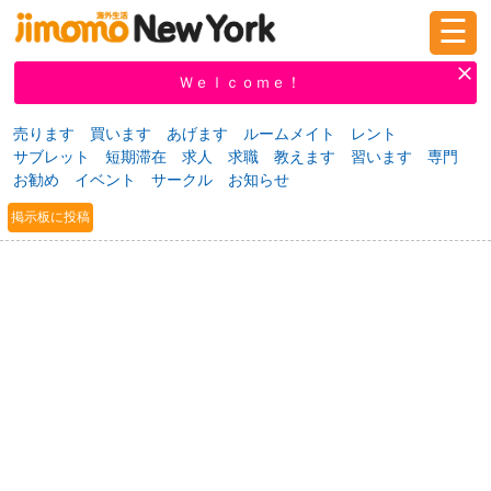
☰
ログイン
新規登録
Ｗｅｌｃｏｍｅ！
売ります
買います
あげます
ルームメイト
レント
サブレット
短期滞在
求人
求職
教えます
習います
専門
掲示板
タウン情報
教えて！
お勧め
イベント
サークル
お知らせ
掲示板に投稿
ニュース
イベント
求人
物件
習い事