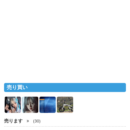
売り買い
売ります
(30)