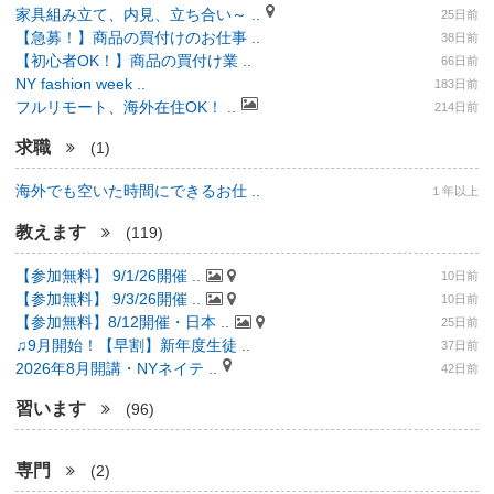
家具組み立て、内見、立ち合い～ ..
25日前
【急募！】商品の買付けのお仕事 ..
38日前
【初心者OK！】商品の買付け業 ..
66日前
NY fashion week ..
183日前
フルリモート、海外在住OK！ ..
214日前
求職
(1)
海外でも空いた時間にできるお仕 ..
１年以上
教えます
(119)
【参加無料】 9/1/26開催 ..
10日前
【参加無料】 9/3/26開催 ..
10日前
【参加無料】8/12開催・日本 ..
25日前
♫9月開始！【早割】新年度生徒 ..
37日前
2026年8月開講・NYネイテ ..
42日前
習います
(96)
専門
(2)