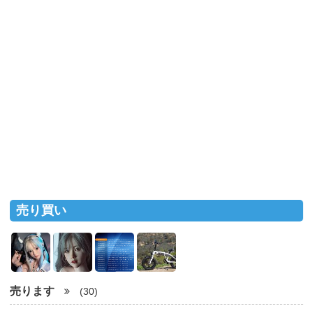
売り買い
売ります
(30)