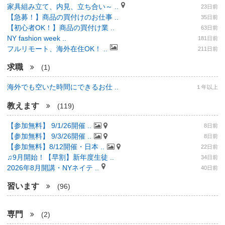
家具組み立て、内見、立ち合い～ ..
23日前
【急募！】商品の買付けのお仕事 ..
35日前
【初心者OK！】商品の買付け業 ..
63日前
NY fashion week ..
181日前
フルリモート、海外在住OK！ ..
211日前
求職
(1)
海外でも空いた時間にできるお仕 ..
１年以上
教えます
(119)
【参加無料】 9/1/26開催 ..
8日前
【参加無料】 9/3/26開催 ..
8日前
【参加無料】8/12開催・日本 ..
22日前
♫9月開始！【早割】新年度生徒 ..
34日前
2026年8月開講・NYネイテ ..
40日前
習います
(96)
専門
(2)