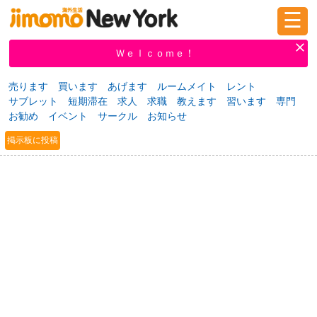
☰
ログイン
新規登録
Ｗｅｌｃｏｍｅ！
売ります
買います
あげます
ルームメイト
レント
サブレット
短期滞在
求人
求職
教えます
習います
専門
掲示板
タウン情報
教えて！
お勧め
イベント
サークル
お知らせ
掲示板に投稿
ニュース
イベント
求人
物件
習い事