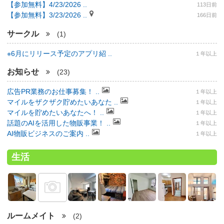
【参加無料】4/23/2026 ..
113日前
【参加無料】3/23/2026 ..
166日前
サークル
(1)
※6月にリリース予定のアプリ紹 ..
１年以上
お知らせ
(23)
広告PR業務のお仕事募集！ ..
１年以上
マイルをザクザク貯めたいあなた ..
１年以上
マイルを貯めたいあなたへ！ ..
１年以上
話題のAIを活用した物販事業！ ..
１年以上
AI物販ビジネスのご案内 ..
１年以上
生活
ルームメイト
(2)