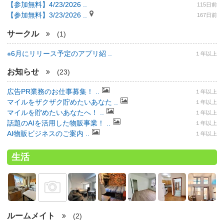
【参加無料】4/23/2026 ..
115日前
【参加無料】3/23/2026 ..
167日前
サークル
(1)
※6月にリリース予定のアプリ紹 ..
１年以上
お知らせ
(23)
広告PR業務のお仕事募集！ ..
１年以上
マイルをザクザク貯めたいあなた ..
１年以上
マイルを貯めたいあなたへ！ ..
１年以上
話題のAIを活用した物販事業！ ..
１年以上
AI物販ビジネスのご案内 ..
１年以上
生活
ルームメイト
(2)