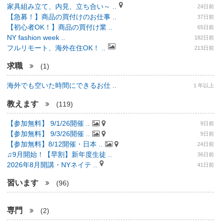
家具組み立て、内見、立ち合い～ ..
24日前
【急募！】商品の買付けのお仕事 ..
37日前
【初心者OK！】商品の買付け業 ..
65日前
NY fashion week ..
182日前
フルリモート、海外在住OK！ ..
213日前
求職
(1)
海外でも空いた時間にできるお仕 ..
１年以上
教えます
(119)
【参加無料】 9/1/26開催 ..
9日前
【参加無料】 9/3/26開催 ..
9日前
【参加無料】8/12開催・日本 ..
24日前
♫9月開始！【早割】新年度生徒 ..
36日前
2026年8月開講・NYネイテ ..
41日前
習います
(96)
専門
(2)