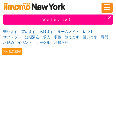
☰
ログイン
新規登録
Ｗｅｌｃｏｍｅ！
売ります
買います
あげます
ルームメイト
レント
サブレット
短期滞在
求人
求職
教えます
習います
専門
掲示板
タウン情報
教えて！
お勧め
イベント
サークル
お知らせ
掲示板に投稿
ニュース
イベント
求人
物件
習い事