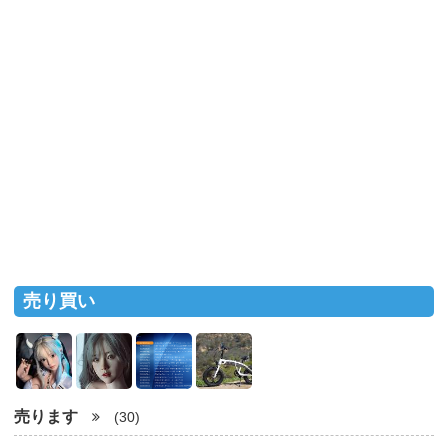
売り買い
売ります
(30)