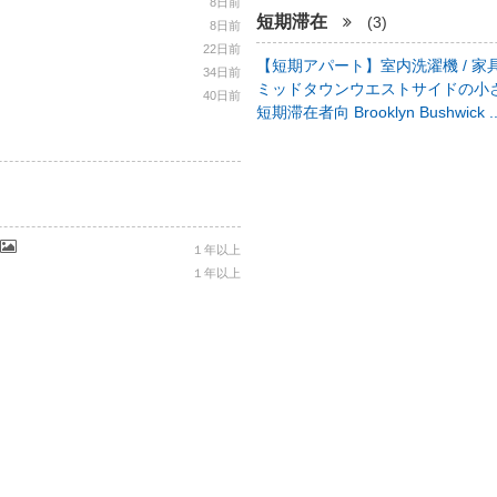
8日前
短期滞在
(3)
8日前
22日前
【短期アパート】室内洗濯機 / 家具
34日前
ミッドタウンウエストサイドの小さ
40日前
短期滞在者向 Brooklyn Bushwick .
１年以上
１年以上