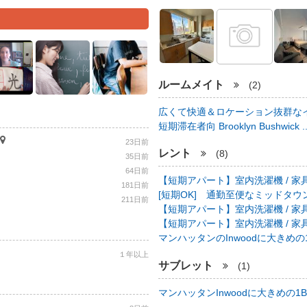
ルームメイト
(2)
広くて快適＆ロケーション抜群なイ
短期滞在者向 Brooklyn Bushwick .
23日前
レント
(8)
35日前
64日前
【短期アパート】室内洗濯機 / 家具
181日前
[短期OK] 通勤至便なミッドタウン中心
211日前
【短期アパート】室内洗濯機 / 家具
【短期アパート】室内洗濯機 / 家具
マンハッタンのInwoodに大きめの1B
１年以上
サブレット
(1)
マンハッタンInwoodに大きめの1BR