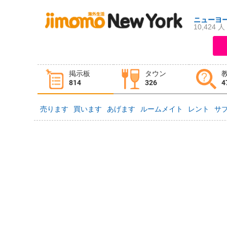
ニューヨ
10,424 人
ログイン
新規登録
掲示板
タウン
掲示板
タウン情報
教えて！
814
326
4
売ります
買います
あげます
ルームメイト
レント
サ
ニュース
イベント
求人
物件
習い事