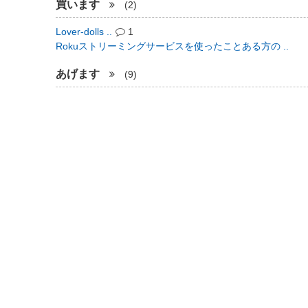
買います
(2)
Lover-dolls ..
1
Rokuストリーミングサービスを使ったことある方の ..
あげます
(9)