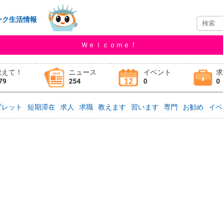
ーク生活情報
Ｗｅｌｃｏｍｅ！
教えて！
ニュース
イベント
79
254
0
0
ブレット
短期滞在
求人
求職
教えます
習います
専門
お勧め
イベ