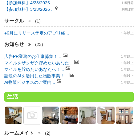
【参加無料】4/23/2026 ..
115日前
【参加無料】3/23/2026 ..
168日前
サークル
(1)
※6月にリリース予定のアプリ紹 ..
１年以上
お知らせ
(23)
広告PR業務のお仕事募集！ ..
１年以上
マイルをザクザク貯めたいあなた ..
１年以上
マイルを貯めたいあなたへ！ ..
１年以上
話題のAIを活用した物販事業！ ..
１年以上
AI物販ビジネスのご案内 ..
１年以上
生活
ルームメイト
(2)