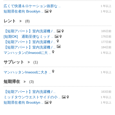
広くて快適＆ロケーション抜群な ..
１年以上
短期滞在者向 Brooklyn ..
１年以上
レント
(8)
【短期アパート】室内洗濯機 / ..
165日前
[短期OK] 通勤至便なミッド ..
176日前
【短期アパート】室内洗濯機 / ..
177日前
【短期アパート】室内洗濯機 / ..
184日前
マンハッタンのInwoodに大 ..
１年以上
サブレット
(1)
マンハッタンInwoodに大き ..
１年以上
短期滞在
(3)
【短期アパート】室内洗濯機 / ..
163日前
ミッドタウンウエストサイドの小 ..
１年以上
短期滞在者向 Brooklyn ..
１年以上