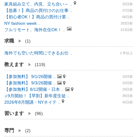
家具組み立て、内見、立ち合い～ ..
25日前
【急募！】商品の買付けのお仕事 ..
37日前
【初心者OK！】商品の買付け業 ..
66日前
NY fashion week ..
183日前
フルリモート、海外在住OK！ ..
213日前
求職
(1)
海外でも空いた時間にできるお仕 ..
１年以上
教えます
(119)
【参加無料】 9/1/26開催 ..
10日前
【参加無料】 9/3/26開催 ..
10日前
【参加無料】8/12開催・日本 ..
24日前
♫9月開始！【早割】新年度生徒 ..
36日前
2026年8月開講・NYネイテ ..
42日前
習います
(96)
専門
(2)