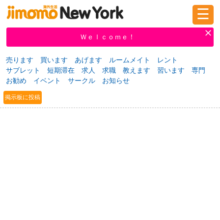
☰
ログイン
新規登録
Ｗｅｌｃｏｍｅ！
売ります
買います
あげます
ルームメイト
レント
サブレット
短期滞在
求人
求職
教えます
習います
専門
掲示板
タウン情報
教えて！
お勧め
イベント
サークル
お知らせ
掲示板に投稿
ニュース
イベント
求人
物件
習い事