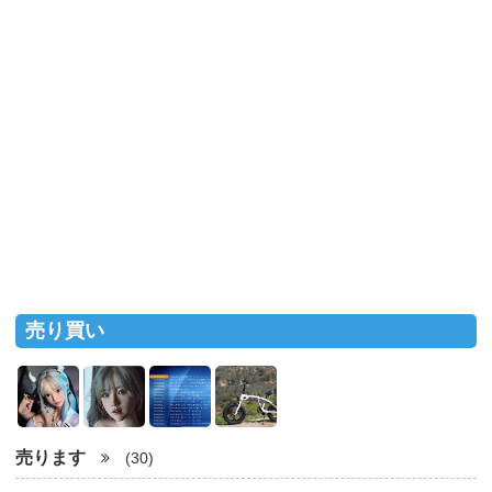
売り買い
売ります
(30)