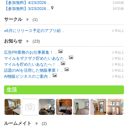
【参加無料】4/23/2026 ..
114日前
【参加無料】3/23/2026 ..
167日前
サークル
(1)
※6月にリリース予定のアプリ紹 ..
１年以上
お知らせ
(23)
広告PR業務のお仕事募集！ ..
１年以上
マイルをザクザク貯めたいあなた ..
１年以上
マイルを貯めたいあなたへ！ ..
１年以上
話題のAIを活用した物販事業！ ..
１年以上
AI物販ビジネスのご案内 ..
１年以上
生活
ルームメイト
(2)