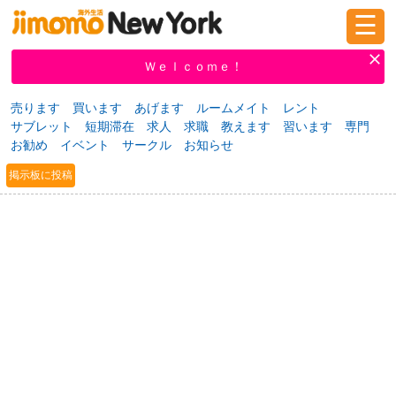
☰
ログイン
新規登録
Ｗｅｌｃｏｍｅ！
売ります
買います
あげます
ルームメイト
レント
サブレット
短期滞在
求人
求職
教えます
習います
専門
掲示板
タウン情報
教えて！
お勧め
イベント
サークル
お知らせ
掲示板に投稿
ニュース
イベント
求人
物件
習い事