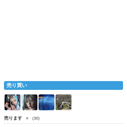
売り買い
売ります
(30)