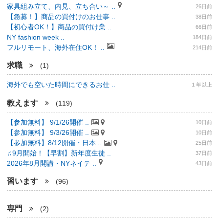
家具組み立て、内見、立ち合い～ ..
26日前
【急募！】商品の買付けのお仕事 ..
38日前
【初心者OK！】商品の買付け業 ..
66日前
NY fashion week ..
184日前
フルリモート、海外在住OK！ ..
214日前
求職
(1)
海外でも空いた時間にできるお仕 ..
１年以上
教えます
(119)
【参加無料】 9/1/26開催 ..
10日前
【参加無料】 9/3/26開催 ..
10日前
【参加無料】8/12開催・日本 ..
25日前
♫9月開始！【早割】新年度生徒 ..
37日前
2026年8月開講・NYネイテ ..
43日前
習います
(96)
専門
(2)