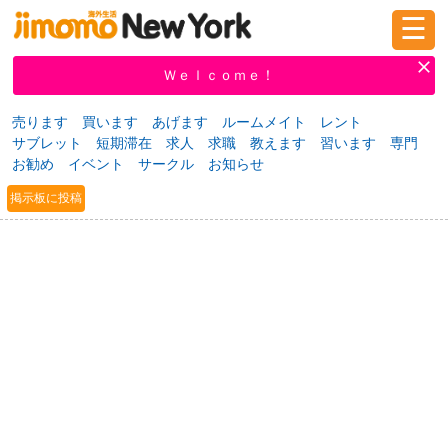
☰
ログイン
新規登録
Ｗｅｌｃｏｍｅ！
売ります
買います
あげます
ルームメイト
レント
サブレット
短期滞在
求人
求職
教えます
習います
専門
掲示板
タウン情報
教えて！
お勧め
イベント
サークル
お知らせ
掲示板に投稿
ニュース
イベント
求人
物件
習い事