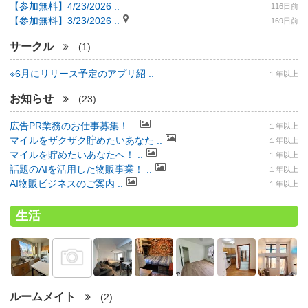
【参加無料】4/23/2026 ..
116日前
【参加無料】3/23/2026 ..
169日前
サークル
(1)
※6月にリリース予定のアプリ紹 ..
１年以上
お知らせ
(23)
広告PR業務のお仕事募集！ ..
１年以上
マイルをザクザク貯めたいあなた ..
１年以上
マイルを貯めたいあなたへ！ ..
１年以上
話題のAIを活用した物販事業！ ..
１年以上
AI物販ビジネスのご案内 ..
１年以上
生活
ルームメイト
(2)