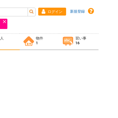
新規登録
ログイン
求人
物件
習い事
1
16