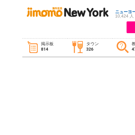
ニューヨ
10,424 人
ログイン
新規登録
掲示板
タウン
814
326
4
掲示板
タウン情報
教えて！
ニュース
イベント
求人
物件
習い事