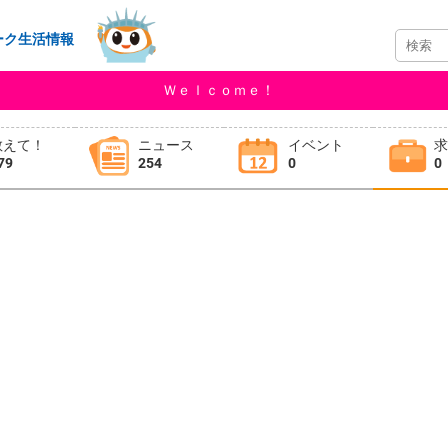
ーク生活情報
Ｗｅｌｃｏｍｅ！
教えて！
ニュース
イベント
79
254
0
0