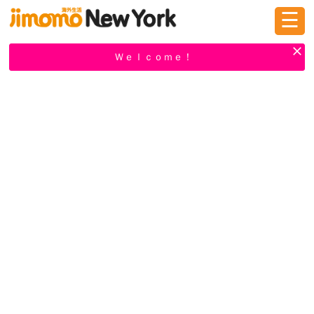
☰
ログイン
新規登録
Ｗｅｌｃｏｍｅ！
掲示板
タウン情報
教えて！
ニュース
イベント
求人
物件
習い事