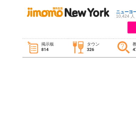
ニューヨ
10,424 人
ログイン
新規登録
掲示板
タウン
814
326
4
掲示板
タウン情報
教えて！
ニュース
イベント
求人
物件
習い事