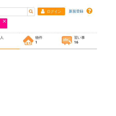
新規登録
ログイン
求人
物件
習い事
1
16