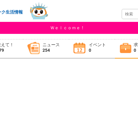
ーク生活情報
Ｗｅｌｃｏｍｅ！
教えて！
ニュース
イベント
79
254
0
0