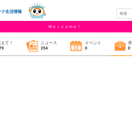
ーク生活情報
Ｗｅｌｃｏｍｅ！
教えて！
ニュース
イベント
79
254
0
0