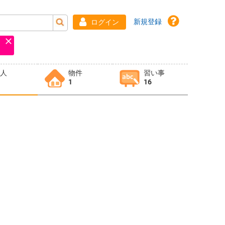
新規登録
ログイン
求人
物件
習い事
1
16