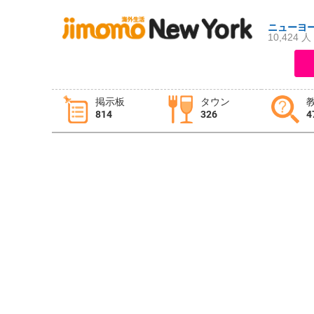
ニューヨ
10,424 人
ログイン
新規登録
掲示板
タウン
814
326
4
掲示板
タウン情報
教えて！
ニュース
イベント
求人
物件
習い事