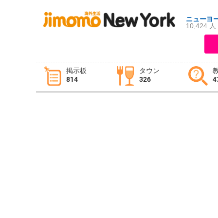
ニューヨ
10,424 人
ログイン
新規登録
掲示板
タウン
814
326
4
掲示板
タウン情報
教えて！
ニュース
イベント
求人
物件
習い事