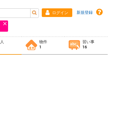
新規登録
ログイン
求人
物件
習い事
1
16