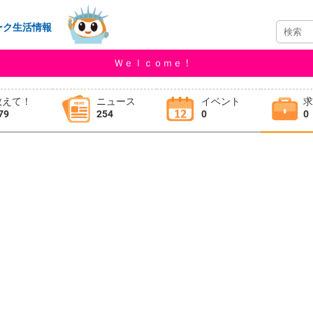
ーク生活情報
Ｗｅｌｃｏｍｅ！
教えて！
ニュース
イベント
79
254
0
0