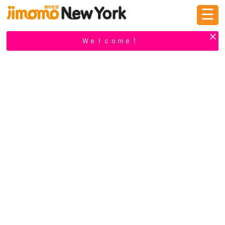
☰
ログイン
新規登録
Ｗｅｌｃｏｍｅ！
掲示板
タウン情報
教えて！
ニュース
イベント
求人
物件
習い事