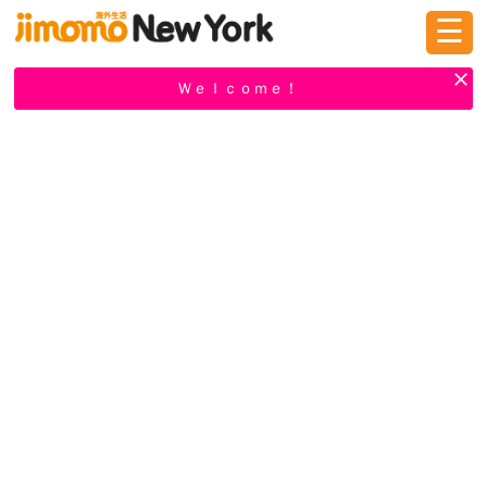
☰
ログイン
新規登録
Ｗｅｌｃｏｍｅ！
掲示板
タウン情報
教えて！
ニュース
イベント
求人
物件
習い事