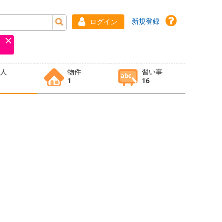
新規登録
ログイン
求人
物件
習い事
1
16