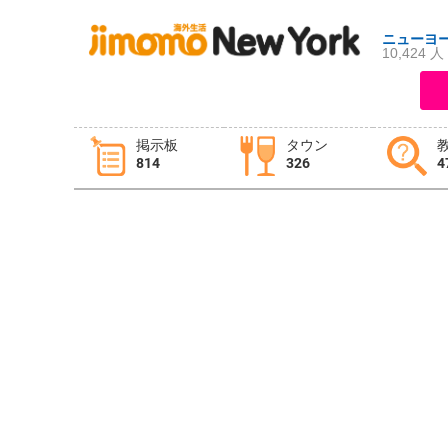
ニューヨ
10,424 人
ログイン
新規登録
掲示板
タウン
814
326
4
掲示板
タウン情報
教えて！
ニュース
イベント
求人
物件
習い事