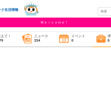
ーク生活情報
Ｗｅｌｃｏｍｅ！
教えて！
ニュース
イベント
79
254
0
0