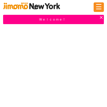
☰
ログイン
新規登録
Ｗｅｌｃｏｍｅ！
掲示板
タウン情報
教えて！
ニュース
イベント
求人
物件
習い事