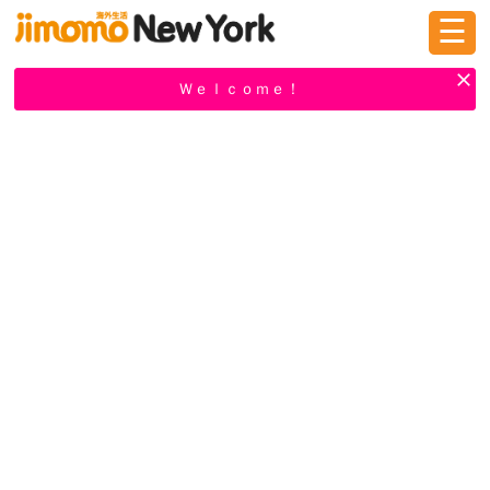
☰
ログイン
新規登録
Ｗｅｌｃｏｍｅ！
掲示板
タウン情報
教えて！
ニュース
イベント
求人
物件
習い事