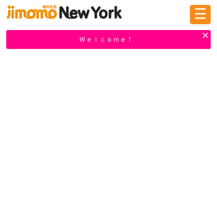
☰
ログイン
新規登録
Ｗｅｌｃｏｍｅ！
掲示板
タウン情報
教えて！
ニュース
イベント
求人
物件
習い事