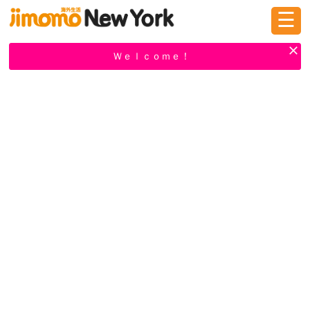
☰
ログイン
新規登録
Ｗｅｌｃｏｍｅ！
掲示板
タウン情報
教えて！
ニュース
イベント
求人
物件
習い事