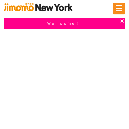
☰
ログイン
新規登録
Ｗｅｌｃｏｍｅ！
掲示板
タウン情報
教えて！
ニュース
イベント
求人
物件
習い事