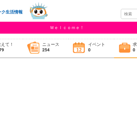
ーク生活情報
Ｗｅｌｃｏｍｅ！
教えて！
ニュース
イベント
79
254
0
0