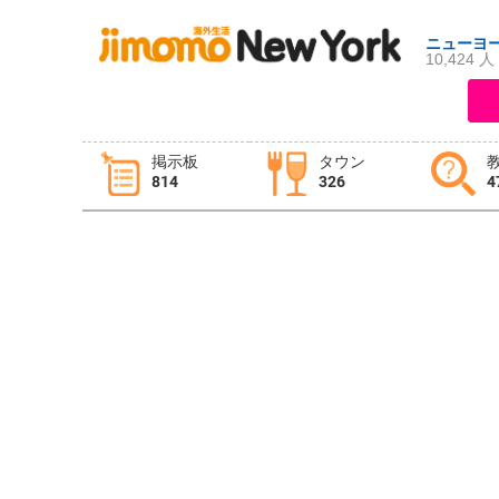
ニューヨ
10,424 人
ログイン
新規登録
掲示板
タウン
814
326
4
掲示板
タウン情報
教えて！
ニュース
イベント
求人
物件
習い事