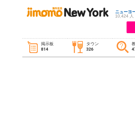
ニューヨ
10,424 人
ログイン
新規登録
掲示板
タウン
814
326
4
掲示板
タウン情報
教えて！
ニュース
イベント
求人
物件
習い事