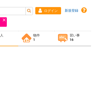
新規登録
ログイン
求人
物件
習い事
1
16