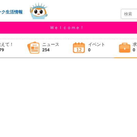
ーク生活情報
Ｗｅｌｃｏｍｅ！
教えて！
ニュース
イベント
79
254
0
0