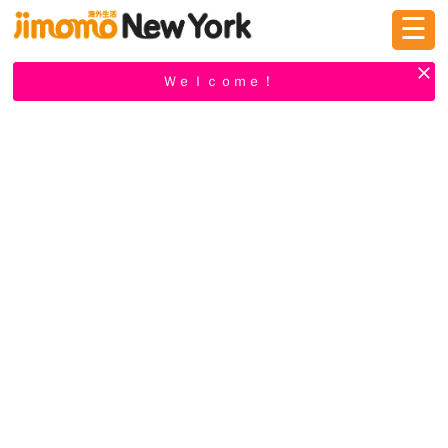
☰
ログイン
新規登録
Ｗｅｌｃｏｍｅ！
掲示板
タウン情報
教えて！
ニュース
イベント
求人
物件
習い事