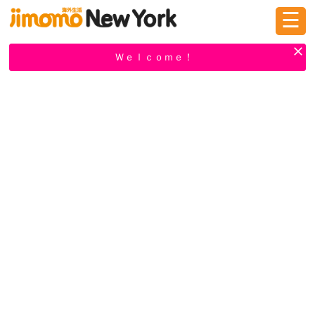
☰
ログイン
新規登録
Ｗｅｌｃｏｍｅ！
掲示板
タウン情報
教えて！
ニュース
イベント
求人
物件
習い事