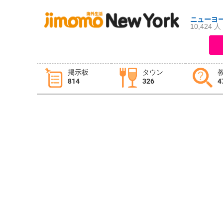
ニューヨ
10,424 人
ログイン
新規登録
掲示板
タウン
814
326
4
掲示板
タウン情報
教えて！
ニュース
イベント
求人
物件
習い事