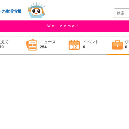
ーク生活情報
Ｗｅｌｃｏｍｅ！
教えて！
ニュース
イベント
79
254
0
0