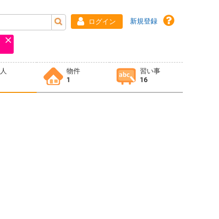
新規登録
ログイン
求人
物件
習い事
1
16