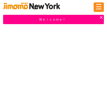
☰
ログイン
新規登録
Ｗｅｌｃｏｍｅ！
掲示板
タウン情報
教えて！
ニュース
イベント
求人
物件
習い事