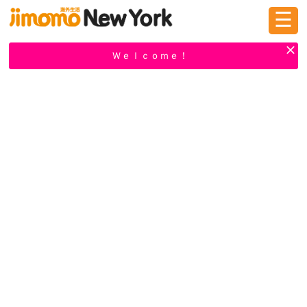
☰
ログイン
新規登録
Ｗｅｌｃｏｍｅ！
掲示板
タウン情報
教えて！
ニュース
イベント
求人
物件
習い事