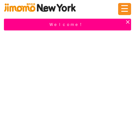
☰
ログイン
新規登録
Ｗｅｌｃｏｍｅ！
掲示板
タウン情報
教えて！
ニュース
イベント
求人
物件
習い事