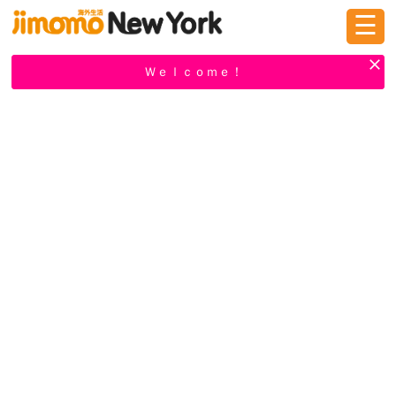
☰
ログイン
新規登録
Ｗｅｌｃｏｍｅ！
掲示板
タウン情報
教えて！
ニュース
イベント
求人
物件
習い事