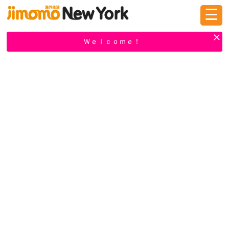
☰
ログイン
新規登録
Ｗｅｌｃｏｍｅ！
掲示板
タウン情報
教えて！
ニュース
イベント
求人
物件
習い事