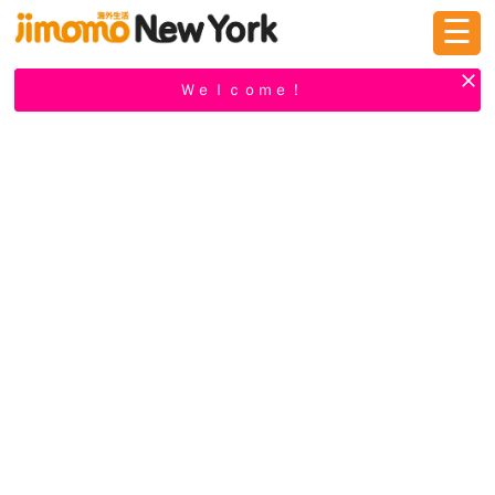
☰
ログイン
新規登録
Ｗｅｌｃｏｍｅ！
掲示板
タウン情報
教えて！
ニュース
イベント
求人
物件
習い事