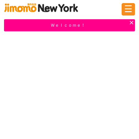
☰
ログイン
新規登録
Ｗｅｌｃｏｍｅ！
掲示板
タウン情報
教えて！
ニュース
イベント
求人
物件
習い事