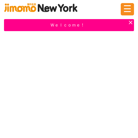
☰
ログイン
新規登録
Ｗｅｌｃｏｍｅ！
掲示板
タウン情報
教えて！
ニュース
イベント
求人
物件
習い事