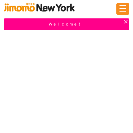
☰
ログイン
新規登録
Ｗｅｌｃｏｍｅ！
掲示板
タウン情報
教えて！
ニュース
イベント
求人
物件
習い事