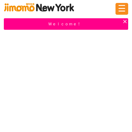
☰
ログイン
新規登録
Ｗｅｌｃｏｍｅ！
掲示板
タウン情報
教えて！
ニュース
イベント
求人
物件
習い事