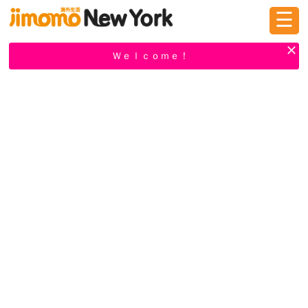
☰
ログイン
新規登録
Ｗｅｌｃｏｍｅ！
掲示板
タウン情報
教えて！
ニュース
イベント
求人
物件
習い事